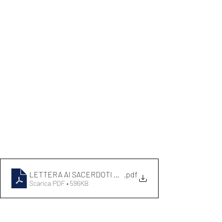
LETTERA AI SACERDOTI DEL 7 MAGGIO
.pdf
Scarica PDF • 596KB